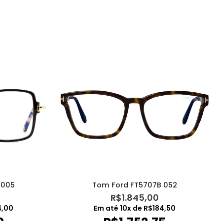
 005
Tom Ford FT5707B 052
R$
1.845,00
4,00
Em até
10
x de
R$
184,50