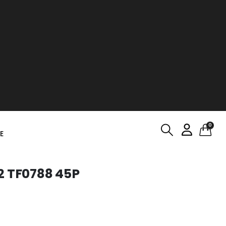
0
E
2 TF0788 45P