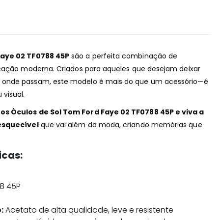
Faye 02 TF0788 45P
são a perfeita combinação de
icação moderna. Criados para aqueles que desejam deixar
 onde passam, este modelo é mais do que um acessório—é
visual.
os Óculos de Sol Tom Ford Faye 02 TF0788 45P e viva a
esquecível
que vai além da moda, criando memórias que
icas:
8 45P
:
Acetato de alta qualidade, leve e resistente