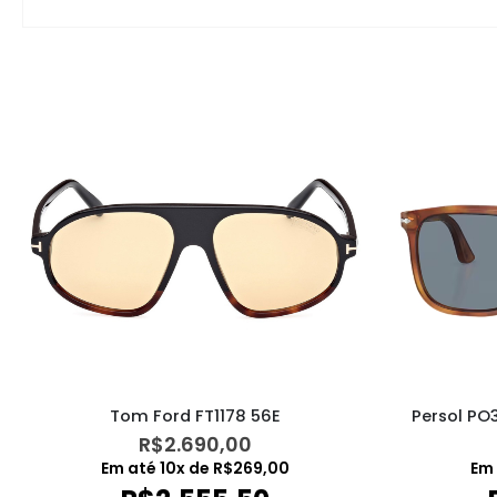
Tom Ford FT1178 56E
Persol PO
R$
2.690,00
Em até
10
x de
R$
269,00
Em