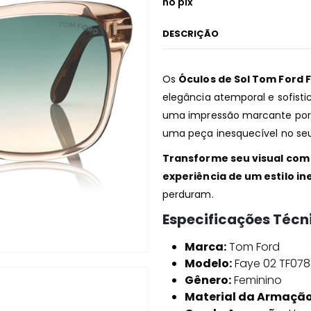
no pix
DESCRIÇÃO
Os
Óculos de Sol Tom Ford 
elegância atemporal e sofist
uma impressão marcante por
uma peça inesquecível no seu 
Transforme seu visual com 
experiência de um estilo in
perduram.
Especificações Técn
Marca:
Tom Ford
Modelo:
Faye 02 TF078
Gênero:
Feminino
Material da Armação