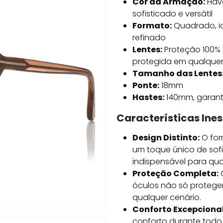
Cor da Armação:
Hava
sofisticado e versátil
Formato:
Quadrado, id
refinado
Lentes:
Proteção 100% 
protegida em qualquer
Tamanho das Lentes
Ponte:
18mm
Hastes:
140mm, garanti
Características Ines
Design Distinto:
O for
um toque único de sof
indispensável para qua
Proteção Completa:
C
óculos não só proteg
qualquer cenário.
Conforto Excepcional
conforto durante todo 