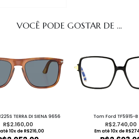
VOCÊ PODE GOSTAR DE ...
3225S TERRA DI SIENA 9656
Tom Ford TF5915-B
R$
2.160,00
R$
2.740,00
 até
10
x de
R$
216,00
Em até
10
x de
R$
27