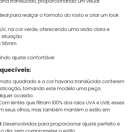
na translúcido, proporcionando um visual
eal para realçar o formato do rosto e criar um look
UV, na cor verde, oferecendo uma visão clara e
 situação
:
56mm
ndo ajuste confortável
quecíveis:
mato quadrado e a cor havana translúcida conferem
isticação, tornando este modelo uma peça
lquer ocasião.
om lentes que filtram 100% dos raios UVA e UVB, esses
em seus olhos, mas também mantêm o estilo em
:
Desenvolvidos para proporcionar ajuste perfeito e
o dia, sem comprometer o estilo.