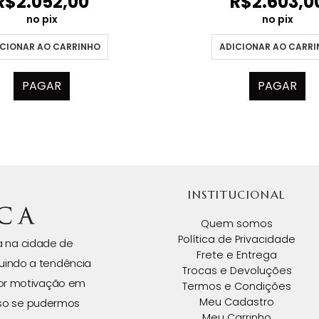
R$
2.052,00
R$
2.603,0
no pix
no pix
CIONAR AO CARRINHO
ADICIONAR AO CARR
PAGAR
PAGAR
INSTITUCIONAL
Quem somos
Política de Privacidade
da na cidade de
Frete e Entrega
uindo a tendência
Trocas e Devoluções
ior motivação em
Termos e Condições
Meu Cadastro
isso se pudermos
Meu Carrinho