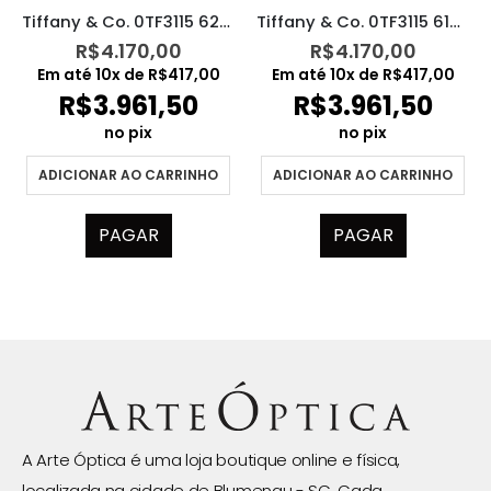
Tiffany & Co. 0TF3115 6229/2
Tiffany & Co. 0TF3115 6189VS
R$
4.170,00
R$
4.170,00
Em até
10
x de
R$
417,00
Em até
10
x de
R$
417,00
R$
3.961,50
R$
3.961,50
no pix
no pix
ADICIONAR AO CARRINHO
ADICIONAR AO CARRINHO
PAGAR
PAGAR
A Arte Óptica é uma loja boutique online e física,
localizada na cidade de Blumenau - SC. Cada