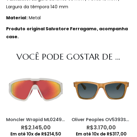
Largura da têmpora 140 mm
Material:
Metal
Produto original Salvatore Ferragamo, acompanha
case.
VOCÊ PODE GOSTAR DE ...
Moncler Wrapid ML0249 21G
Oliver Peoples OV5393SU 1578S3
R$
2.145,00
R$
3.170,00
Em até
10
x de
R$
214,50
Em até
10
x de
R$
317,00