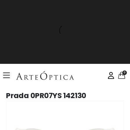
0
Prada 0PR07YS 142130