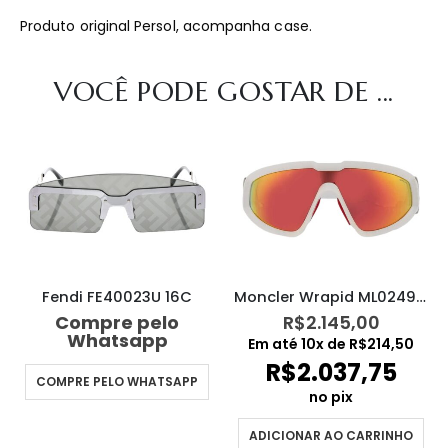
Produto original Persol, acompanha case.
VOCÊ PODE GOSTAR DE ...
Fendi FE40023U 16C
Moncler Wrapid ML0249 21G
Compre pelo
R$
2.145,00
Whatsapp
Em até
10
x de
R$
214,50
R$
2.037,75
COMPRE PELO WHATSAPP
no pix
ADICIONAR AO CARRINHO