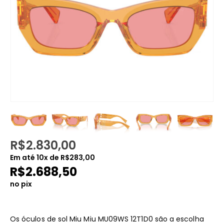
R$
2.830,00
Em até
10
x de
R$
283,00
R$
2.688,50
no pix
Os óculos de sol Miu Miu MU09WS 12T1D0 são a escolha