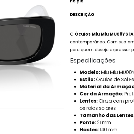
no pix
DESCRIÇÃO
O
Óculos Miu Miu MU08YS 1
contemporâneo. Com sua arma
para quem deseja expressar p
Especificações:
Modelo:
Miu Miu MU08Y
Estilo:
Óculos de Sol F
Material da Armação
Cor da Armação:
Pret
Lentes:
Cinza com prot
os raios solares
Tamanho das Lentes
Ponte:
21 mm
Hastes:
140 mm