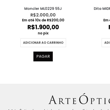
Moncler ML0229 55J
Dita MI
R$
2.000,00
Em até
10
x de
R$
200,00
Em 
R$
1.900,00
no pix
ADICIONAR AO CARRINHO
ADI
PAGAR