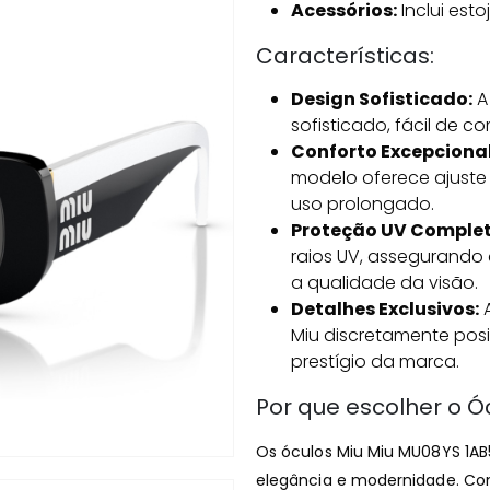
Acessórios:
Inclui esto
Características:
Design Sofisticado:
A
sofisticado, fácil de c
Conforto Excepcional
modelo oferece ajuste 
uso prolongado.
Proteção UV Complet
raios UV, assegurando
a qualidade da visão.
Detalhes Exclusivos:
A
Miu discretamente posi
prestígio da marca.
Por que escolher o Ó
Os óculos Miu Miu MU08YS 1AB
elegância e modernidade. Com