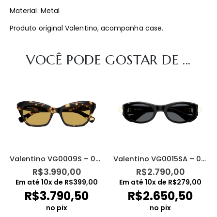
Material: Metal
Produto original Valentino, acompanha case.
VOCÊ PODE GOSTAR DE ...
Valentino VG0009S – 002
Valentino VG0015SA – 001
R$
3.990,00
R$
2.790,00
Em até
10
x de
R$
399,00
Em até
10
x de
R$
279,00
R$
3.790,50
R$
2.650,50
no pix
no pix