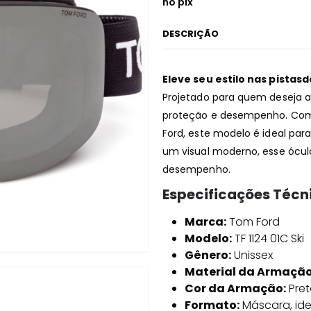
no pix
DESCRIÇÃO
Eleve seu estilo nas pistasd
Projetado para quem deseja ad
proteção e desempenho. Com 
Ford, este modelo é ideal par
um visual moderno, esse óculo
desempenho.
Especificações Técn
Marca:
Tom Ford
Modelo:
TF 1124 01C Ski
Gênero:
Unissex
Material da Armação
Cor da Armação:
Pret
Formato:
Máscara, ide