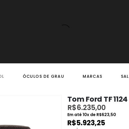
OL
ÓCULOS DE GRAU
MARCAS
SAL
Tom Ford TF 1124 
R$
6.235,00
Em até
10
x de
R$
623,50
R$
5.923,25