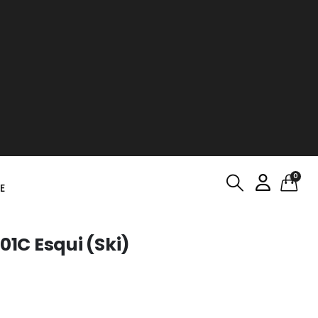
0
E
01C Esqui (Ski)