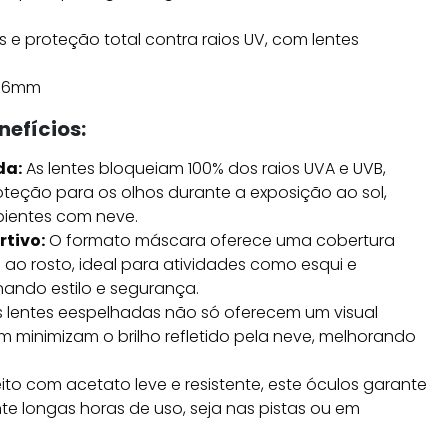
 e proteção total contra raios UV, com lentes
76mm
nefícios:
da:
As lentes bloqueiam 100% dos raios UVA e UVB,
teção para os olhos durante a exposição ao sol,
ientes com neve.
tivo:
O formato máscara oferece uma cobertura
o ao rosto, ideal para atividades como esqui e
ando estilo e segurança.
 lentes eespelhadas não só oferecem um visual
 minimizam o brilho refletido pela neve, melhorando
ito com acetato leve e resistente, este óculos garante
e longas horas de uso, seja nas pistas ou em