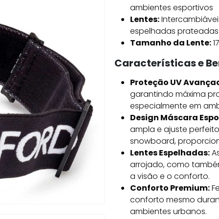
ambientes esportivos
Lentes:
Intercambiáveis
espelhadas prateadas
Tamanho da Lente:
1
Características e Be
Proteção UV Avança
garantindo máxima pro
especialmente em amb
Design Máscara Espor
ampla e ajuste perfeit
snowboard, proporcion
Lentes Espelhadas:
As
arrojado, como também
a visão e o conforto.
Conforto Premium:
Fe
conforto mesmo durant
ambientes urbanos.