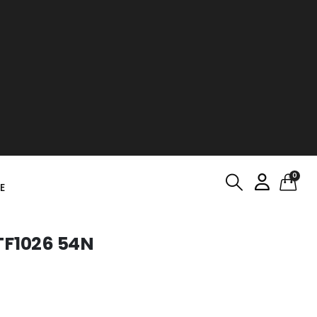
0
E
TF1026 54N