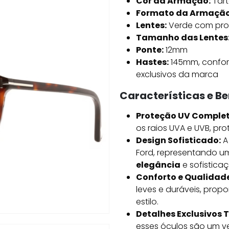
Cor da Armação:
Tart
Formato da Armação
Lentes:
Verde com pro
Tamanho das Lentes
Ponte:
12mm
Hastes:
145mm, confor
exclusivos da marca
Características e Be
Proteção UV Complet
os raios UVA e UVB, pr
Design Sofisticado:
A
Ford, representando um
elegância
e sofistica
Conforto e Qualidade
leves e duráveis, prop
estilo.
Detalhes Exclusivos 
esses óculos são um ve