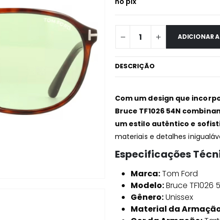
no pix
ADICIONAR 
DESCRIÇÃO
Com um design que incorpor
Bruce TF1026 54N combina
um estilo autêntico e sofist
materiais e detalhes inigualáv
Especificações Técn
Marca:
Tom Ford
Modelo:
Bruce TF1026 
Gênero:
Unissex
Material da Armação