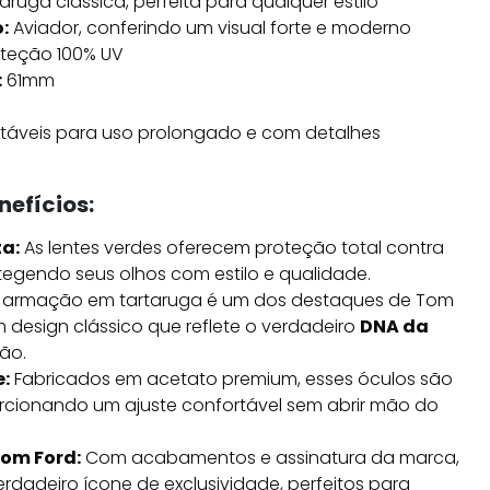
aruga clássica, perfeita para qualquer estilo
:
Aviador, conferindo um visual forte e moderno
teção 100% UV
:
61mm
táveis para uso prolongado e com detalhes
nefícios:
a:
As lentes verdes oferecem proteção total contra
otegendo seus olhos com estilo e qualidade.
 armação em tartaruga é um dos destaques de Tom
 design clássico que reflete o verdadeiro
DNA da
ção.
:
Fabricados em acetato premium, esses óculos são
orcionando um ajuste confortável sem abrir mão do
Tom Ford:
Com acabamentos e assinatura da marca,
rdadeiro ícone de exclusividade, perfeitos para