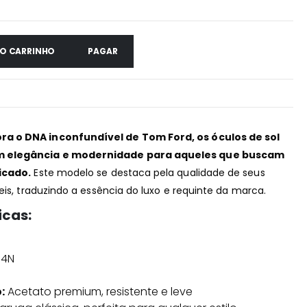
AO CARRINHO
PAGAR
a o DNA inconfundível de Tom Ford, os óculos de sol
m elegância e modernidade para aqueles que buscam
icado.
Este modelo se destaca pela qualidade de seus
eis, traduzindo a essência do luxo e requinte da marca.
icas:
54N
:
Acetato premium, resistente e leve