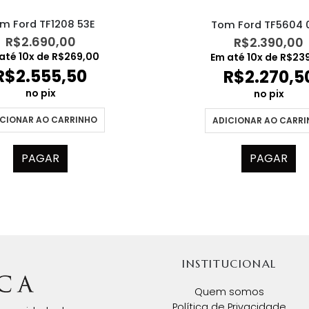
m Ford TF1208 53E
Tom Ford TF5604 
R$
2.690,00
R$
2.390,00
até
10
x de
R$
269,00
Em até
10
x de
R$
23
R$
2.555,50
R$
2.270,5
no pix
no pix
CIONAR AO CARRINHO
ADICIONAR AO CARR
PAGAR
PAGAR
INSTITUCIONAL
Quem somos
Política de Privacidade