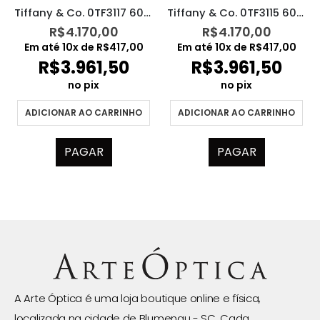
Tiffany & Co. 0TF3117 6021S4
Tiffany & Co. 0TF3115 60036G
R$
4.170,00
R$
4.170,00
Em até
10
x de
R$
417,00
Em até
10
x de
R$
417,00
R$
3.961,50
R$
3.961,50
no pix
no pix
ADICIONAR AO CARRINHO
ADICIONAR AO CARRINHO
PAGAR
PAGAR
A Arte Óptica é uma loja boutique online e física,
localizada na cidade de Blumenau - SC. Cada