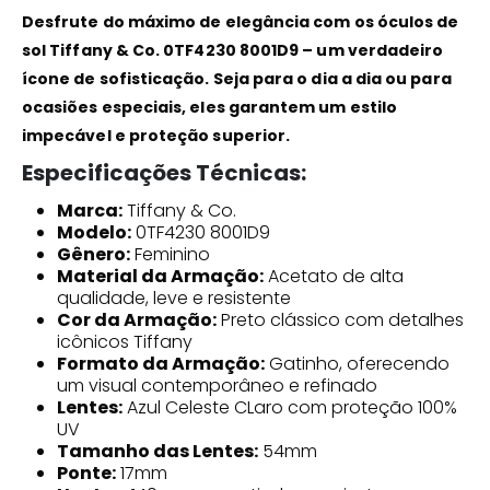
Desfrute do máximo de elegância com os óculos de
sol Tiffany & Co. 0TF4230 8001D9 – um verdadeiro
ícone de sofisticação. Seja para o dia a dia ou para
ocasiões especiais, eles garantem um estilo
impecável e proteção superior.
Especificações Técnicas:
Marca:
Tiffany & Co.
Modelo:
0TF4230 8001D9
Gênero:
Feminino
Material da Armação:
Acetato de alta
qualidade, leve e resistente
Cor da Armação:
Preto clássico com detalhes
icônicos Tiffany
Formato da Armação:
Gatinho, oferecendo
um visual contemporâneo e refinado
Lentes:
Azul Celeste CLaro com proteção 100%
UV
Tamanho das Lentes:
54mm
Ponte:
17mm