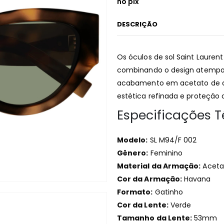
no pix
DESCRIÇÃO
Os óculos de sol Saint Lauren
combinando o design atempor
acabamento em acetato de al
estética refinada e proteção o
Especificações T
Modelo:
SL M94/F 002
Gênero:
Feminino
Material da Armação:
Aceta
Cor da Armação:
Havana
Formato:
Gatinho
Cor da Lente:
Verde
Tamanho da Lente:
53mm