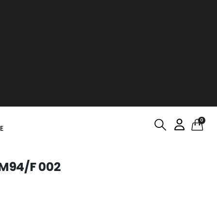
0
E
 M94/F 002