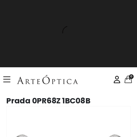
0
Prada 0PR68Z 1BC08B