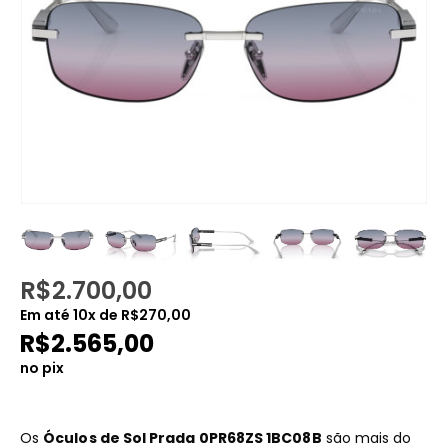
R$
2.700,00
Em até
10
x de
R$
270,00
R$
2.565,00
no pix
Os
Óculos de Sol Prada 0PR68ZS 1BC08B
são mais do