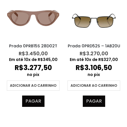
Prada 0PRB15S 28D02T
Prada 0PRD52S – 1AB20U
R$
3.450,00
R$
3.270,00
Em até
10
x de
R$
345,00
Em até
10
x de
R$
327,00
R$
3.277,50
R$
3.106,50
no pix
no pix
ADICIONAR AO CARRINHO
ADICIONAR AO CARRINHO
PAGAR
PAGAR