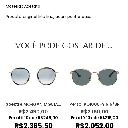
Material: Acetato
Produto original Miu Miu, acompanha case.
VOCÊ PODE GOSTAR DE ...
Spektre MORGAN MG01AFT
Persol PO1006-S 515/3R
R$
2.490,00
R$
2.160,00
Em até
10
x de
R$
249,00
Em até
10
x de
R$
216,00
R$
2.365,50
R$
2.052,00