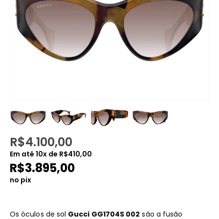
R$
4.100,00
Em até
10
x de
R$
410,00
R$
3.895,00
no pix
Os óculos de sol
Gucci GG1704S 002
são a fusão