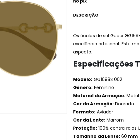
no pix
DESCRIÇÃO
Os óculos de sol Gucci GG1698
excelência artesanal. Este mo
aspecto.​
Especificações 
Modelo:
GG1698S 002
Gênero:
Feminino
Material da Armação:
Metal
Cor da Armação:
Dourado
Formato:
Aviador
Cor da Lente:
Marrom
Proteção:
100% contra raios 
Tamanho da Lente:
60 mm