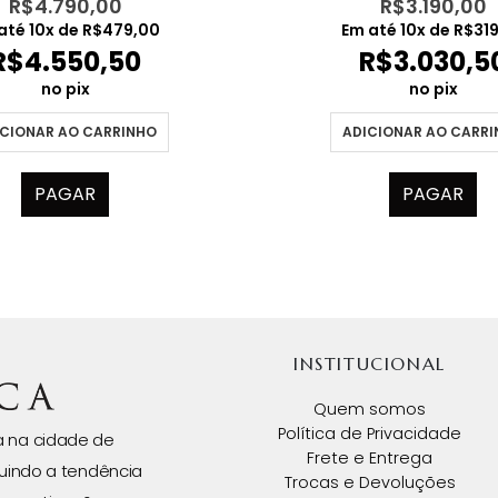
R$
4.790,00
R$
3.190,00
até
10
x de
R$
479,00
Em até
10
x de
R$
31
R$
4.550,50
R$
3.030,5
no pix
no pix
CIONAR AO CARRINHO
ADICIONAR AO CARR
PAGAR
PAGAR
INSTITUCIONAL
Quem somos
Política de Privacidade
da na cidade de
Frete e Entrega
uindo a tendência
Trocas e Devoluções