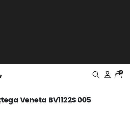
0
E
ttega Veneta BV1122S 005