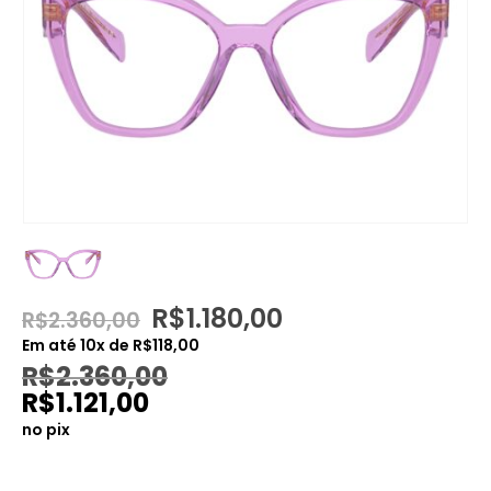
O
O
R$
1.180,00
R$
2.360,00
preço
preço
Em até
10
x de
R$
118,00
original
atual
R$
2.360,00
era:
é:
R$
1.121,00
R$2.360,00.
R$1.180,00.
no pix