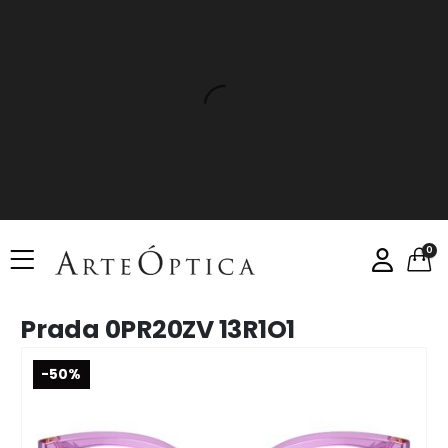
0
Prada 0PR20ZV 13R1O1
-50%