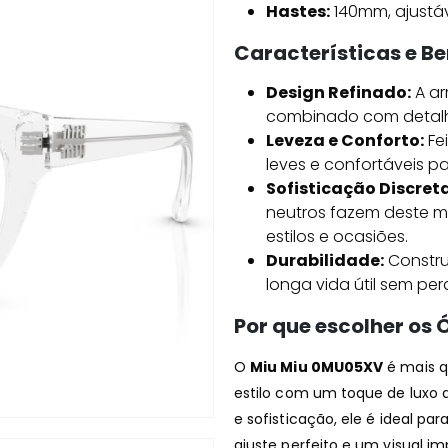
Hastes:
140mm, ajustáv
Características e Be
Design Refinado:
A ar
combinado com detalh
Leveza e Conforto:
Fe
leves e confortáveis 
Sofisticação Discreta
neutros fazem deste m
estilos e ocasiões.
Durabilidade:
Constru
longa vida útil sem per
Por que escolher os
O
Miu Miu 0MU05XV
é mais q
estilo com um toque de luxo 
e sofisticação, ele é ideal p
ajuste perfeito e um visual im