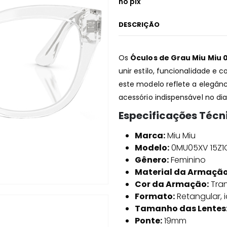
no pix
DESCRIÇÃO
Os
Óculos de Grau Miu Miu 
unir estilo, funcionalidade 
este modelo reflete a elegân
acessório indispensável no dia
Especificações Técn
Marca:
Miu Miu
Modelo:
0MU05XV 15Z1
Gênero:
Feminino
Material da Armação
Cor da Armação:
Tran
Formato:
Retangular, 
Tamanho das Lentes
Ponte:
19mm