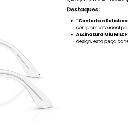
Destaques:
“Conforto e Sofistic
complemento ideal par
Assinatura Miu Miu:
R
design, esta peça carr