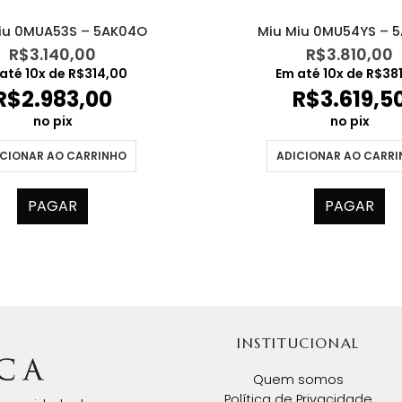
Miu Miu 0MU54YS – 
iu 0MUA53S – 5AK04O
R$
3.810,00
R$
3.140,00
Em até
10
x de
R$
38
 até
10
x de
R$
314,00
R$
3.619,5
R$
2.983,00
no pix
no pix
ADICIONAR AO CARR
CIONAR AO CARRINHO
PAGAR
PAGAR
INSTITUCIONAL
Quem somos
Política de Privacidade