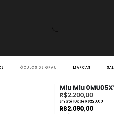
OL
ÓCULOS DE GRAU
MARCAS
SAL
Miu Miu 0MU05XV
R$
2.200,00
Em até
10
x de
R$
220,00
R$
2.090,00