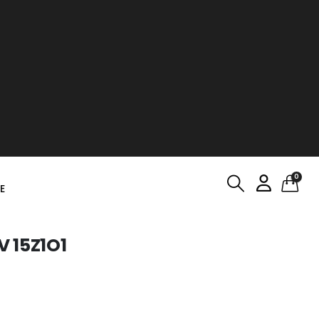
0
E
 15Z1O1