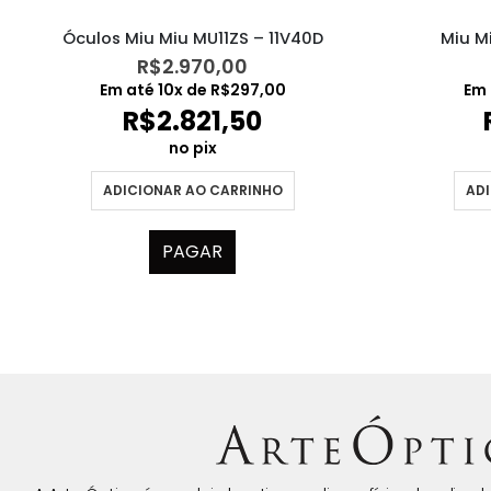
Óculos Miu Miu MU11ZS – 11V40D
Miu M
R$
2.970,00
Em até
10
x de
R$
297,00
Em
R$
2.821,50
no pix
ADICIONAR AO CARRINHO
ADI
PAGAR