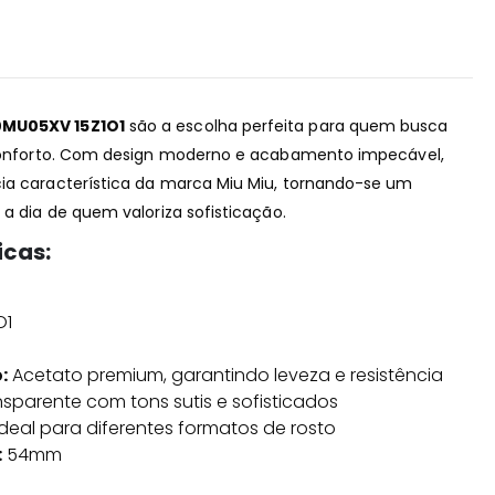
0MU05XV 15Z1O1
são a escolha perfeita para quem busca
e conforto. Com design moderno e acabamento impecável,
cia característica da marca Miu Miu, tornando-se um
 a dia de quem valoriza sofisticação.
icas:
O1
:
Acetato premium, garantindo leveza e resistência
sparente com tons sutis e sofisticados
ideal para diferentes formatos de rosto
:
54mm