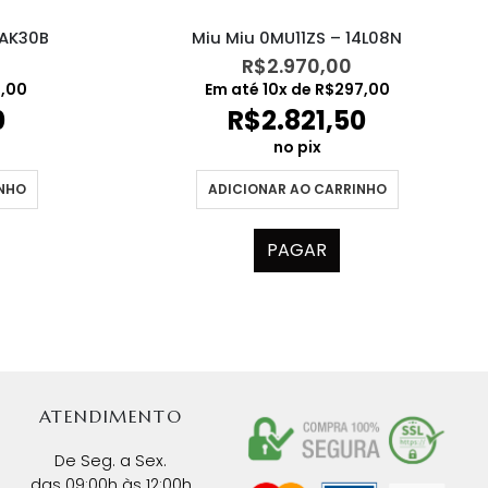
5AK30B
Miu Miu 0MU11ZS – 14L08N
R$
2.970,00
1,00
Em até
10
x de
R$
297,00
0
R$
2.821,50
no pix
INHO
ADICIONAR AO CARRINHO
PAGAR
ATENDIMENTO
De Seg. a Sex.
das 09:00h às 12:00h