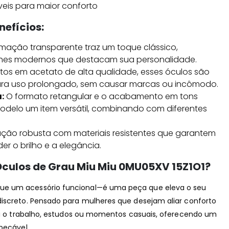
eis para maior conforto
nefícios:
mação transparente traz um toque clássico,
es modernos que destacam sua personalidade.
itos em acetato de alta qualidade, esses óculos são
para uso prolongado, sem causar marcas ou incômodo.
:
O formato retangular e o acabamento em tons
odelo um item versátil, combinando com diferentes
ção robusta com materiais resistentes que garantem
der o brilho e a elegância.
 Óculos de Grau Miu Miu 0MU05XV 15Z1O1?
ue um acessório funcional—é uma peça que eleva o seu
discreto. Pensado para mulheres que desejam aliar conforto
ara o trabalho, estudos ou momentos casuais, oferecendo um
pecável.