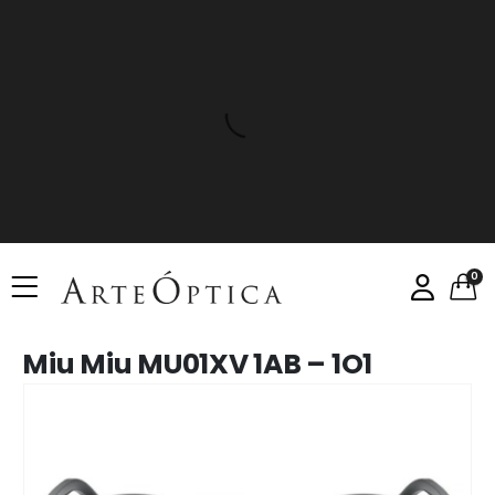
0
Miu Miu MU01XV 1AB – 1O1