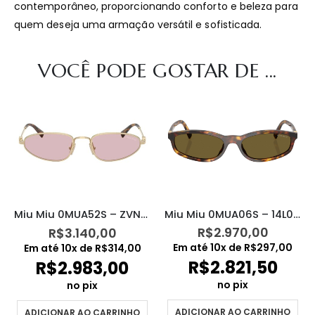
contemporâneo, proporcionando conforto e beleza para
quem deseja uma armação versátil e sofisticada.
VOCÊ PODE GOSTAR DE ...
Miu Miu 0MUA06S – 14L09Z
Miu Miu 0MUA52S – ZVN4I0
R$
2.970,00
R$
3.140,00
Em até
10
x de
R$
297,00
Em até
10
x de
R$
314,00
R$
2.821,50
R$
2.983,00
no pix
no pix
ADICIONAR AO CARRINHO
ADICIONAR AO CARRINHO