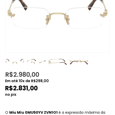
R$
2.980,00
Em até
10
x de
R$
298,00
R$
2.831,00
no pix
O
Miu Miu 0MU50YV ZVN1O1
é a expressão máxima da