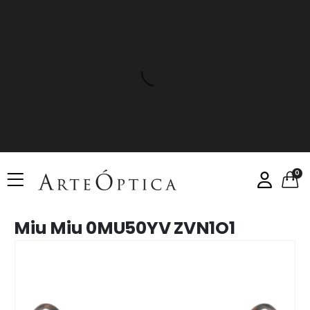
0
Miu Miu 0MU50YV ZVN1O1