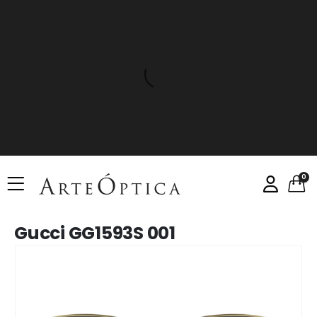
0
Gucci GG1593S 001