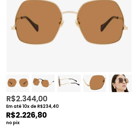
R$
2.344,00
Em até
10
x de
R$
234,40
R$
2.226,80
no pix