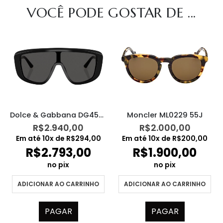
VOCÊ PODE GOSTAR DE ...
Dolce & Gabbana DG4520 501/87
Moncler ML0229 55J
R$
2.940,00
R$
2.000,00
Em até
10
x de
R$
294,00
Em até
10
x de
R$
200,00
R$
2.793,00
R$
1.900,00
no pix
no pix
ADICIONAR AO CARRINHO
ADICIONAR AO CARRINHO
PAGAR
PAGAR