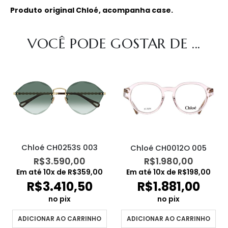
Produto original Chloé, acompanha case.
VOCÊ PODE GOSTAR DE ...
Chloé CH0253S 003
Chloé CH0012O 005
R$
3.590,00
R$
1.980,00
Em até
10
x de
R$
359,00
Em até
10
x de
R$
198,00
R$
3.410,50
R$
1.881,00
no pix
no pix
ADICIONAR AO CARRINHO
ADICIONAR AO CARRINHO