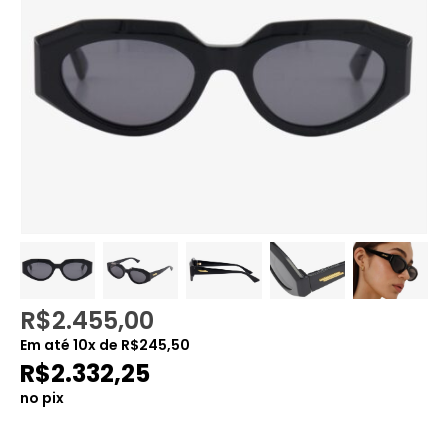
R$
2.455,00
Em até
10
x de
R$
245,50
R$
2.332,25
no pix