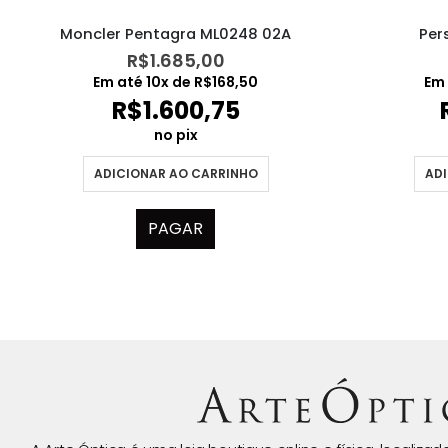
Moncler Pentagra ML0248 02A
Per
R$
1.685,00
Em até
10
x de
R$
168,50
Em
R$
1.600,75
no pix
ADICIONAR AO CARRINHO
ADI
PAGAR