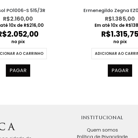
sol PO1006-S 515/3R
Ermenegildo Zegna EZ
R$
2.160,00
R$
1.385,00
 até
10
x de
R$
216,00
Em até
10
x de
R$
13
R$
2.052,00
R$
1.315,7
no pix
no pix
CIONAR AO CARRINHO
ADICIONAR AO CARR
PAGAR
PAGAR
INSTITUCIONAL
Quem somos
Política de Privacidade