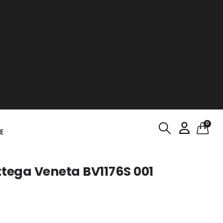
0
E
ttega Veneta BV1176S 001