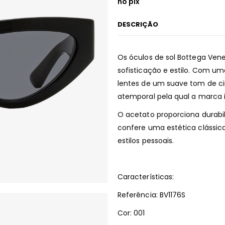
no pix
DESCRIÇÃO
Os óculos de sol Bottega Ven
sofisticação e estilo. Com u
lentes de um suave tom de cin
atemporal pela qual a marca i
O acetato proporciona durabi
confere uma estética clássic
estilos pessoais.
Características:
Referência: BV1176S
Cor: 001