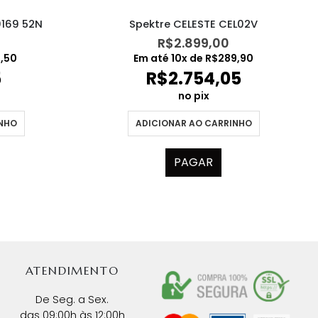
0169 52N
Spektre CELESTE CEL02V
R$
2.899,00
8,50
Em até
10
x de
R$
289,90
5
R$
2.754,05
no pix
INHO
ADICIONAR AO CARRINHO
PAGAR
ATENDIMENTO
De Seg. a Sex.
das 09:00h às 12:00h