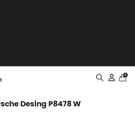
0
E
orsche Desing P8478 W