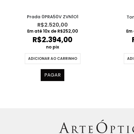
Prada 0PRA50V ZVN1O1
To
R$
2.520,00
Em até
10
x de
R$
252,00
Em 
R$
2.394,00
no pix
ADICIONAR AO CARRINHO
ADI
PAGAR