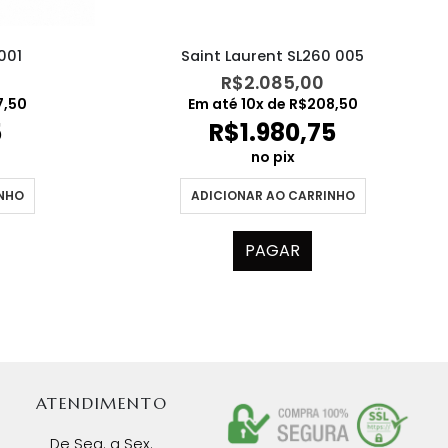
Saint Laurent SL260 005
001
R$
2.085,00
Em até
10
x de
R$
208,50
7,50
R$
1.980,75
5
no pix
ADICIONAR AO CARRINHO
INHO
PAGAR
ATENDIMENTO
De Seg. a Sex.