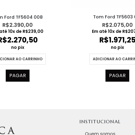
Tom Ford TF5603 
m Ford TF5604 008
R$
2.075,00
R$
2.390,00
Em até
10
x de
R$
20
até
10
x de
R$
239,00
R$
1.971,2
R$
2.270,50
no pix
no pix
ADICIONAR AO CARR
CIONAR AO CARRINHO
PAGAR
PAGAR
INSTITUCIONAL
Quem somos