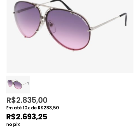
R$
2.835,00
Em até
10
x de
R$
283,50
R$
2.693,25
no pix