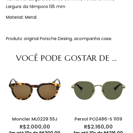
Largura da têmpora 135 mm
Material: Metal
Produto original Porsche Desing, acompanha case.
VOCÊ PODE GOSTAR DE ...
Moncler ML0229 55J
Persol PO2486-S 1109
R$
2.000,00
R$
2.160,00
Em até
10
x de
R$
200,00
Em até
10
x de
R$
216,00