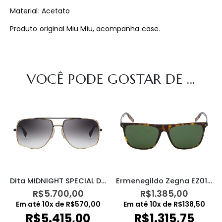
Material: Acetato
Produto original Miu Miu, acompanha case.
VOCÊ PODE GOSTAR DE ...
Dita MIDNIGHT SPECIAL DRX2010M
Ermenegildo Zegna EZ0169 52N
R$
5.700,00
R$
1.385,00
Em até
10
x de
R$
570,00
Em até
10
x de
R$
138,50
R$
5.415,00
R$
1.315,75