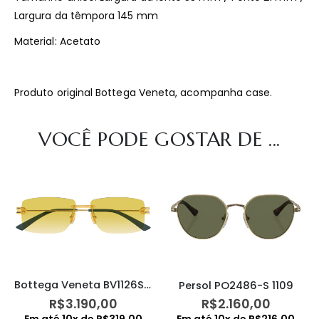
Largura da têmpora 145 mm
Material: Acetato
Produto original Bottega Veneta, acompanha case.
VOCÊ PODE GOSTAR DE ...
Bottega Veneta BV1126S 006
Persol PO2486-S 1109
R$
3.190,00
R$
2.160,00
Em até
10
x de
R$
319,00
Em até
10
x de
R$
216,00